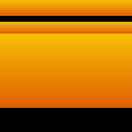
реальные деньги.