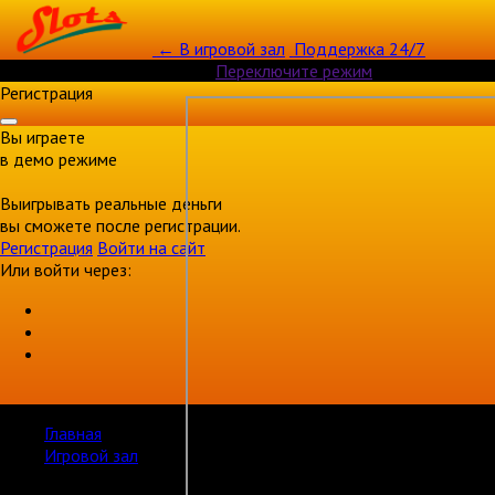
← В игровой зал
Поддержка 24/7
Вы играете в демо-режиме.
Переключите режим
и выигрывайте 
Регистрация
Вы играете
в демо режиме
Выигрывать реальные деньги
вы сможете после регистрации.
Регистрация
Войти на сайт
Или войти через:
Главная
Игровой зал
Blue Dolphin