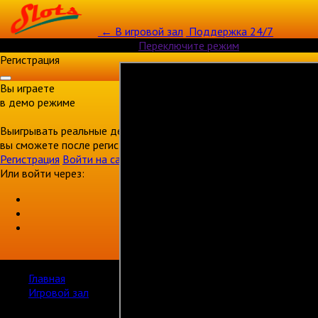
← В игровой зал
Поддержка 24/7
Вы играете в демо-режиме.
Переключите режим
и выигрывайте 
Регистрация
Вы играете
в демо режиме
Выигрывать реальные деньги
вы сможете после регистрации.
Регистрация
Войти на сайт
Или войти через:
Главная
Игровой зал
Rock Climber