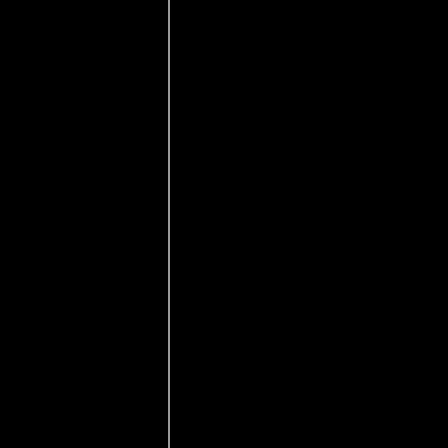
Rock Climber