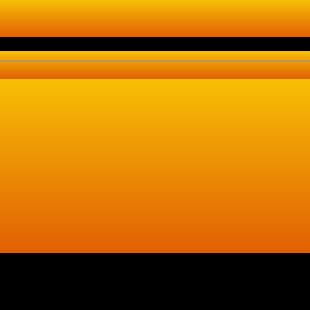
реальные деньги.