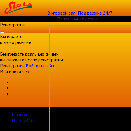
← В игровой зал
Поддержка 24/7
Вы играете в демо-режиме.
Переключите режим
и выигрывайте 
Регистрация
Вы играете
в демо режиме
Выигрывать реальные деньги
вы сможете после регистрации.
Регистрация
Войти на сайт
Или войти через:
Главная
Игровой зал
Hollyjolly Penguins