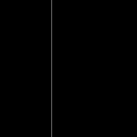
Lucky Bells