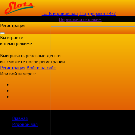
← В игровой зал
Поддержка 24/7
Вы играете в демо-режиме.
Переключите режим
и выигрывайте 
Регистрация
Вы играете
в демо режиме
Выигрывать реальные деньги
вы сможете после регистрации.
Регистрация
Войти на сайт
Или войти через:
Главная
Игровой зал
Lucky Bells