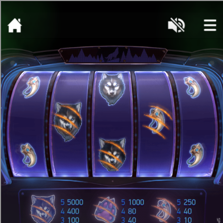
[object HTMLMetaElement]
пополнить счет