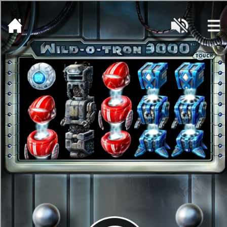
[object HTMLMetaElement]
пополнить счет