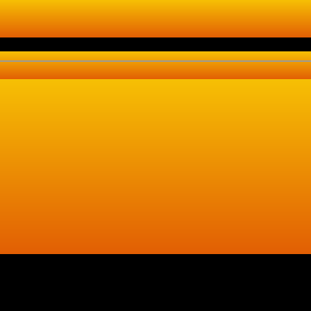
реальные деньги.