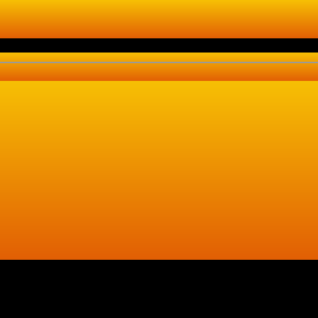
реальные деньги.