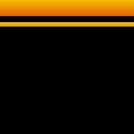
реальные деньги.