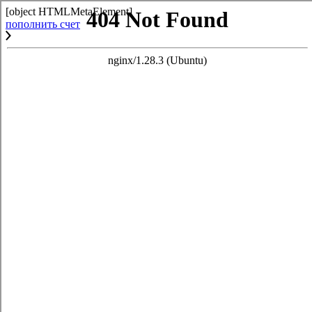
[object HTMLMetaElement]
пополнить счет