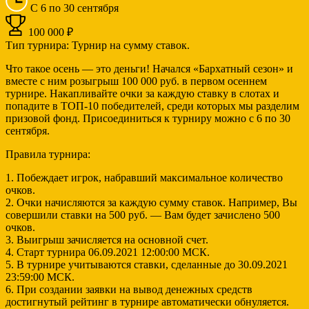
С 6 по 30 сентября
100 000 ₽
Тип турнира: Турнир на сумму ставок.
Что такое осень — это деньги! Начался «Бархатный сезон» и
вместе с ним розыгрыш 100 000 руб. в первом осеннем
турнире. Накапливайте очки за каждую ставку в слотах и
попадите в ТОП-10 победителей, среди которых мы разделим
призовой фонд. Присоединиться к турниру можно с 6 по 30
сентября.
Правила турнира:
1. Побеждает игрок, набравший максимальное количество
очков.
2. Очки начисляются за каждую сумму ставок. Например, Вы
совершили ставки на 500 руб. — Вам будет зачислено 500
очков.
3. Выигрыш зачисляется на основной счет.
4. Старт турнира 06.09.2021 12:00:00 МСК.
5. В турнире учитываются ставки, сделанные до 30.09.2021
23:59:00 МСК.
6. При создании заявки на вывод денежных средств
достигнутый рейтинг в турнире автоматически обнуляется.