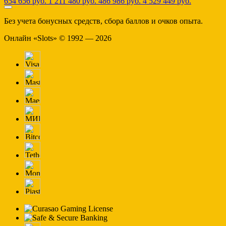
654 656 руб.
1 211 480 руб.
486 986 руб.
4 529 449 руб.
Без учета бонусных средств, сбора баллов и очков опыта.
Онлайн «Slots» © 1992 — 2026