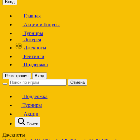
Вход
Главная
Акции и бонусы
Турниры
Лотерея
Джекпоты
Рейтинги
Поддержка
Регистрация
Вход
Отмена
Поддержка
Турниры
Акции
Поиск
Джекпоты