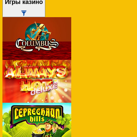
Игры казино